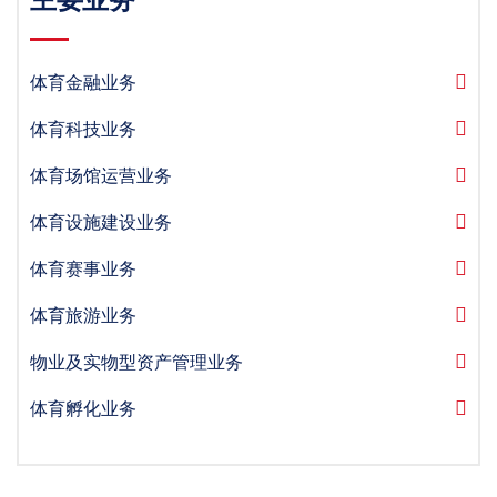
体育金融业务
体育科技业务
体育场馆运营业务
体育设施建设业务
体育赛事业务
体育旅游业务
物业及实物型资产管理业务
体育孵化业务