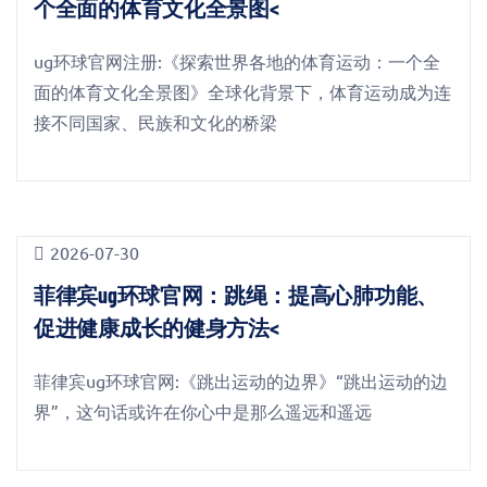
个全面的体育文化全景图<
ug环球官网注册:《探索世界各地的体育运动：一个全
面的体育文化全景图》全球化背景下，体育运动成为连
接不同国家、民族和文化的桥梁
2026-07-30
菲律宾ug环球官网：跳绳：提高心肺功能、
促进健康成长的健身方法<
菲律宾ug环球官网:《跳出运动的边界》“跳出运动的边
界”，这句话或许在你心中是那么遥远和遥远