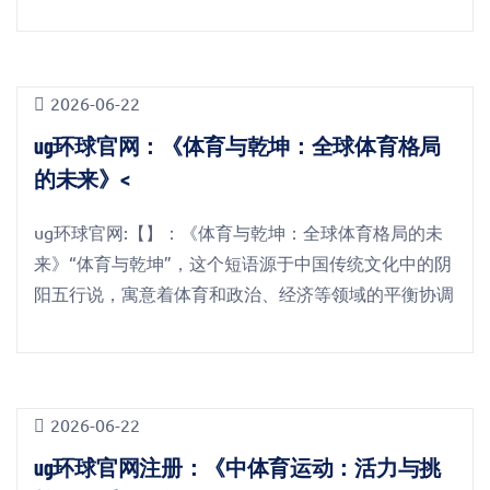
2026-06-22
ug环球官网：《体育与乾坤：全球体育格局
的未来》<
ug环球官网:【】：《体育与乾坤：全球体育格局的未
来》“体育与乾坤”，这个短语源于中国传统文化中的阴
阳五行说，寓意着体育和政治、经济等领域的平衡协调
2026-06-22
ug环球官网注册：《中体育运动：活力与挑