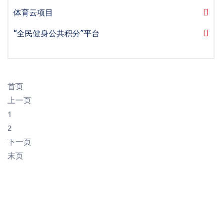
体育云项目
“全民健身公共积分”平台
首页
上一页
1
2
下一页
末页