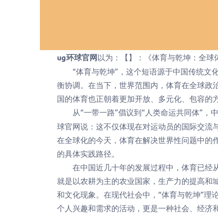
ug环球官网
以为：【】：《体育与乾坤：全球
“体育与乾坤”，这个短语源于中国传统文化
衡协调。在当下，世界范围内，体育在全球政
国的体育也正朝着更加开放、多元化、包容的
从“一带一路”倡议到“人类命运共同体”，
球官网说：这不仅体现在对运动员的国际交流
在全球化的今天，体育在解决世界性问题中的作
的具体实践路径。
在中国近几十年的发展过程中，体育已经从
就是以农耕为主的农业国家，生产力的提高和
和文化现象。在现代社会中，“体育与乾坤”理
个人兴趣和需求的活动，更是一种社会、经济