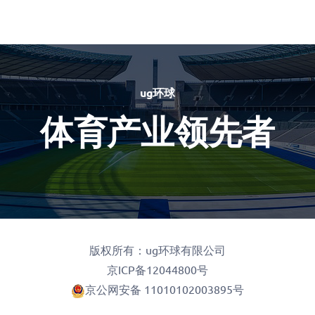
ug环球
体育产业领先者
版权所有：ug环球有限公司
京ICP备12044800号
京公网安备 11010102003895号