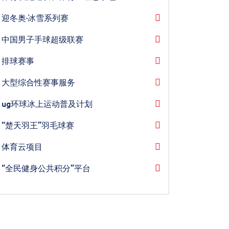
迎冬奥·冰雪系列赛
中国男子手球超级联赛
排球赛事
大型综合性赛事服务
ug环球冰上运动普及计划
“楚天羽王”羽毛球赛
体育云项目
“全民健身公共积分”平台