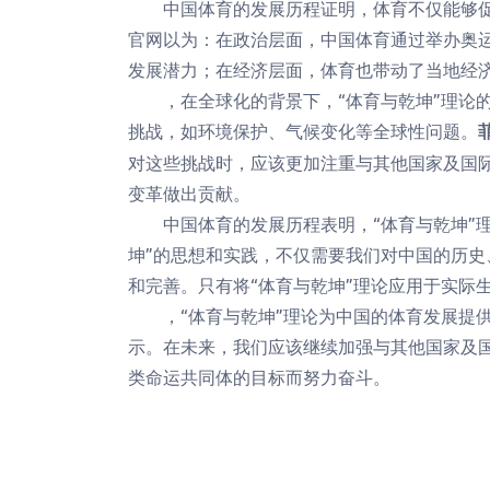
中国体育的发展历程证明，体育不仅能够促进
官网以为：在政治层面，中国体育通过举办奥
发展潜力；在经济层面，体育也带动了当地经
，在全球化的背景下，“体育与乾坤”理论的
挑战，如环境保护、气候变化等全球性问题。
对这些挑战时，应该更加注重与其他国家及国
变革做出贡献。
中国体育的发展历程表明，“体育与乾坤”理
坤”的思想和实践，不仅需要我们对中国的历
和完善。只有将“体育与乾坤”理论应用于实际
，“体育与乾坤”理论为中国的体育发展提供
示。在未来，我们应该继续加强与其他国家及
类命运共同体的目标而努力奋斗。