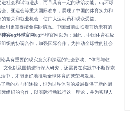
社会和谐与进步，而且具有一定的政治功能。ug环球
运会、亚运会等重大国际赛事，展现了中国的体育实力和
济的繁荣和就业机会，使广大运动员和观众受益。
应用更需要结合实际情况。中国当前面临着前所未有的
菲律宾ug环球官网
ug环球官网以为：因此，中国体育在应
际组织的协调合作，加强国际合作，为推动全球性的社会
论具有重要的现实意义和深远的社会影响。“体育与乾
史、文化以及国情进行深入研究，还需要在实践中不断探索
生活中，才能更好地推动全球体育的繁荣与发展。
了新的方向和途径，也为世界体育的发展提供了新的启
国际组织的合作，以实际行动践行这一理论，并为实现人